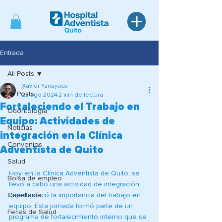
Entrada
All Posts
Xavier Yanayaco
All Posts
22 ago 2024
2 min de lectura
Fortaleciendo el Trabajo en
Odontología
Equipo: Actividades de
Noticias
integración en la Clínica
Convenios
Adventista de Quito
Salud
Hoy, en la Clínica Adventista de Quito, se 
Bolsa de empleo
llevó a cabo una actividad de integración 
Capellanía
que destacó la importancia del trabajo en 
equipo. Esta jornada formó parte de un 
Ferias de Salud
programa de fortalecimiento interno que se 