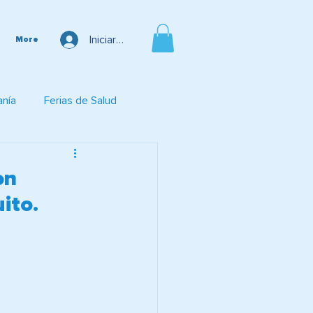
Iniciar sesión
More
anía
Ferias de Salud
on
ito.