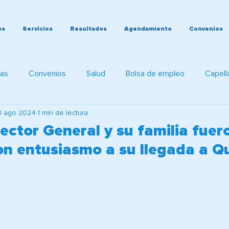
os
Servicios
Resultados
Agendamiento
Convenios
ias
Convenios
Salud
Bolsa de empleo
Capell
8 ago 2024
1 min de lectura
cas
ector General y su familia fuer
on entusiasmo a su llegada a Qu