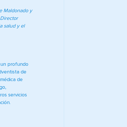
ge Maldonado y 
Director 
 salud y el 
y un profundo 
dventista de 
 médica de 
go, 
os servicios 
ción.