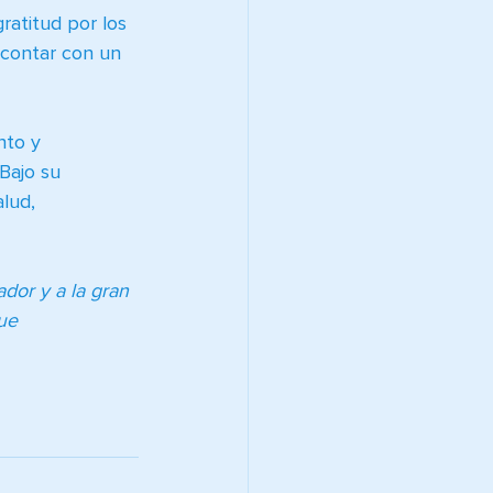
ratitud por los 
 contar con un 
nto y 
Bajo su 
lud, 
dor y a la gran 
ue 