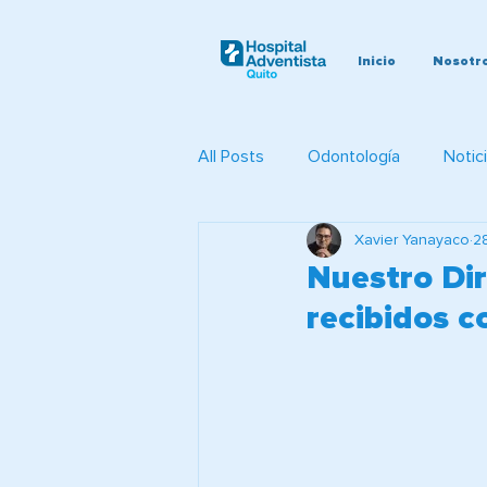
Inicio
Nosotr
All Posts
Odontología
Notic
Xavier Yanayaco
2
Evangelismo
Brigadas Médi
Nuestro Dir
recibidos c