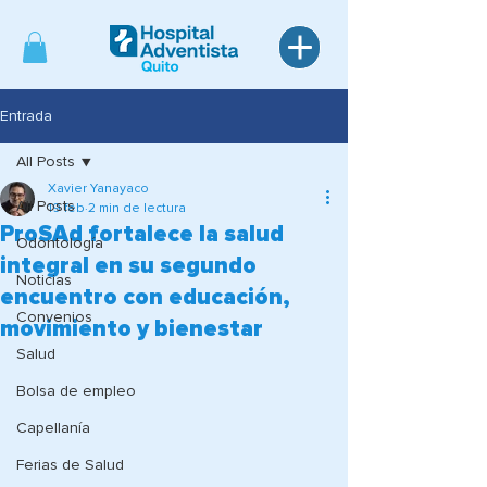
Entrada
All Posts
Xavier Yanayaco
All Posts
19 feb
2 min de lectura
ProSAd fortalece la salud
Odontología
integral en su segundo
Noticias
encuentro con educación,
Convenios
movimiento y bienestar
Salud
Bolsa de empleo
Capellanía
Ferias de Salud