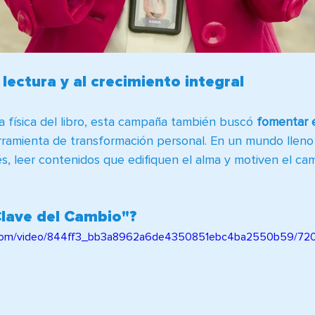
 lectura y al crecimiento integral
a física del libro, esta campaña también buscó 
fomentar e
ramienta de transformación personal. En un mundo lleno
s, leer contenidos que edifiquen el alma y motiven el cam
Clave del Cambio"?
tic.com/video/844ff3_bb3a8962a6de4350851ebc4ba2550b59/720