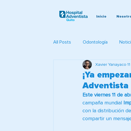
Inicio
Nosotr
All Posts
Odontología
Notic
Xavier Yanayaco
11
Evangelismo
Brigadas Médi
¡Ya empeza
Adventista 
Este viernes 11 de abr
campaña mundial 
Im
con la distribución del
compartir un mensaje