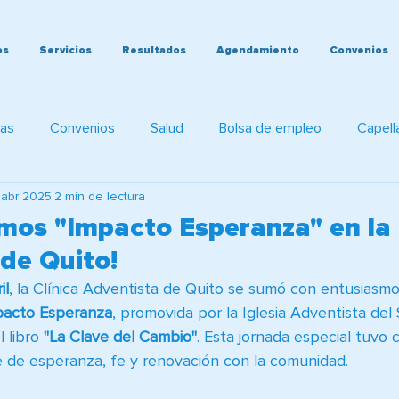
os
Servicios
Resultados
Agendamiento
Convenios
ias
Convenios
Salud
Bolsa de empleo
Capell
 abr 2025
2 min de lectura
cas
mos "Impacto Esperanza" en la 
de Quito!
il
, la Clínica Adventista de Quito se sumó con entusiasmo 
pacto Esperanza
, promovida por la Iglesia Adventista del
 libro 
"La Clave del Cambio"
. Esta jornada especial tuvo
 de esperanza, fe y renovación con la comunidad.