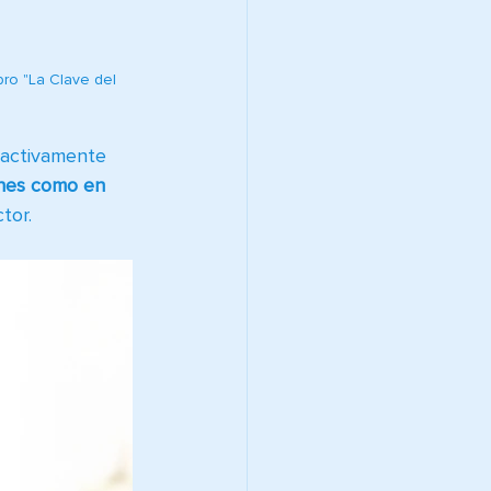
bro "La Clave del 
 activamente 
ones como en 
tor.