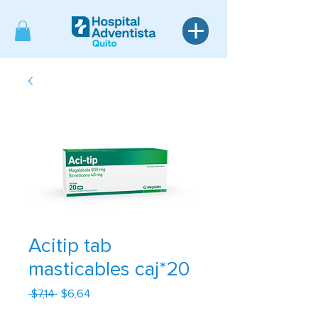
Acitip tab
masticables caj*20
Precio
Precio
 $7,14 
$6,64
de