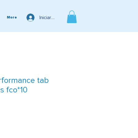
Iniciar sesión
More
rformance tab
s fco*10