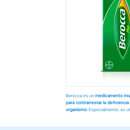
Berocca es un
medicamento multi
para contrarrestar la deficiencia
organismo.
Especialmente, es ut
Vitamina B y C en el cuerpo, pa
o estrés donde éstas sustancia