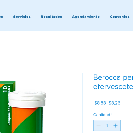
os
Servicios
Resultados
Agendamiento
Convenios
Berocca pe
efervescete
Precio
Precio
 $8,88 
$8,26
de
oferta
Cantidad
*