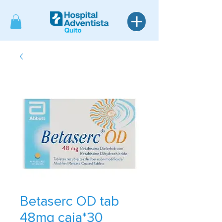
Betaserc OD tab
48mg caja*30