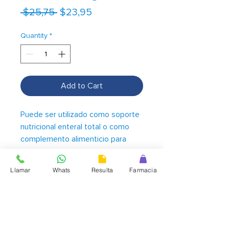
Regular
Sale
 $25,75 
$23,95
Price
Price
Quantity
*
Add to Cart
Puede ser utilizado como soporte
nutricional enteral total o como
complemento alimenticio para
niños con requerimientos calóricos
y nutricionales incrementados, o
Llamar
Whats
Resulta
Farmacia
que no consumen una dieta
balanceada o suficiente.