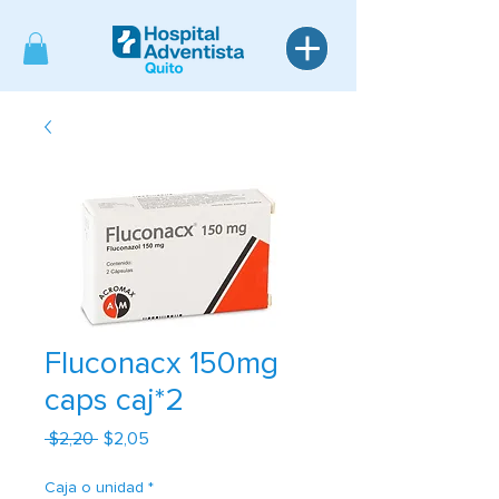
Fluconacx 150mg
caps caj*2
Precio
Precio
 $2,20 
$2,05
de
oferta
Caja o unidad
*