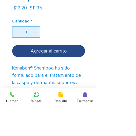
Precio
Precio
 $12,20 
$11,35
de
oferta
Cantidad
*
Agregar al carrito
Konabon® Shampoo ha sido
formulado para el tratamiento de
la caspa y dermatitis seborreica
capilar. Sus ingredientes ayudan a
controlar de manera eficaz la
Llamar
Whats
Resulta
Farmacia
caspa y calma la comezón
mientras limpia suavemente el
cuero cabelludo. Konabon® está
enriquecido con Pantenol para
aportar hidratación al cuero