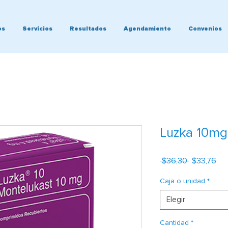
os
Servicios
Resultados
Agendamiento
Convenios
Luzka 10mg
Precio
Pre
 $36,30 
$33,76
de
ofe
Caja o unidad
*
Elegir
Cantidad
*