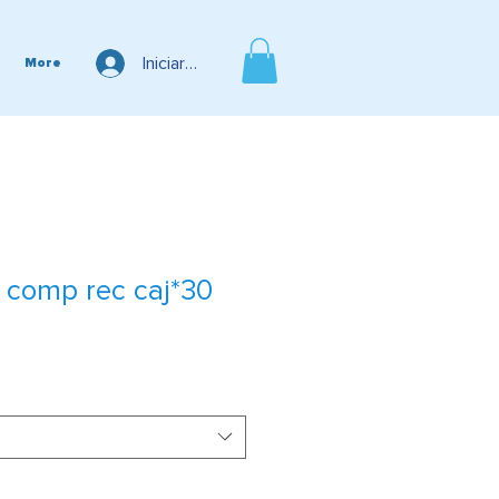
Iniciar sesión
More
 comp rec caj*30
cio
rta