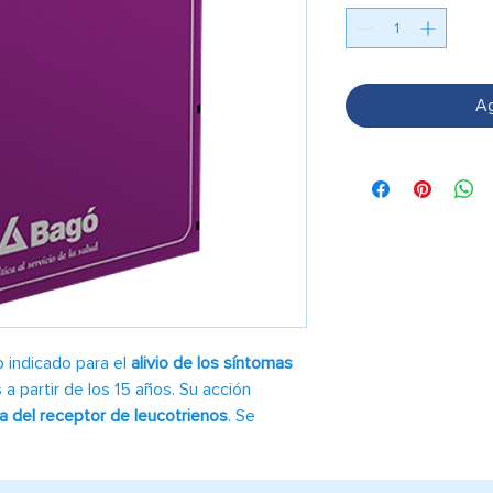
Ag
indicado para el
alivio de los síntomas
a partir de los 15 años. Su acción
a del receptor de leucotrienos
. Se
recubiertas
y se administra
oralmente.