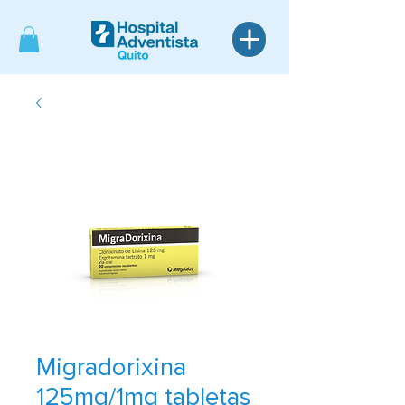
Migradorixina
125mg/1mg tabletas