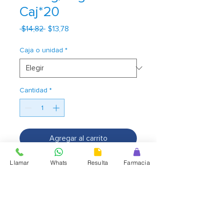
Caj*20
Precio
Precio
 $14,82 
$13,78
de
oferta
Caja o unidad
*
Cantidad
*
Agregar al carrito
Llamar
Whats
Resulta
Farmacia
MIGRADORIXINA
Antimigrañoso.
Composición
Cada comprimido recubierto
contiene: clonixinato de lisina