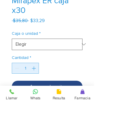
Mirapex ER caja
x30
Precio
Precio
 $35,80 
$33,29
de
oferta
Caja o unidad
*
Cantidad
*
Agregar al carrito
Llamar
Whats
Resulta
Farmacia
tratamiento de los signos y
sintomas de la enfermedad de
parkinson idiopatica. puede ser
usado como monoterapia o en
combinacion con levodopa.