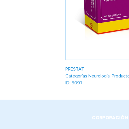
PRESTAT
Categorías Neurología, Produc
ID: 5097
Mecanismo de acción
Pregabalina
Análogo del GABA. Se une a una 
dependientes del voltaje en el
CORPORACIÓN D
[ 3 H]-gabapentina.
Indicaciones terapéuticas