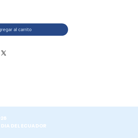
regar al carrito
026
 DIA DEL ECUADOR