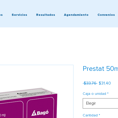
os
Servicios
Resultados
Agendamiento
Convenios
Prestat 50
Precio
Pre
 $33,76 
$31,40
de
ofe
Caja o unidad
*
Elegir
Cantidad
*