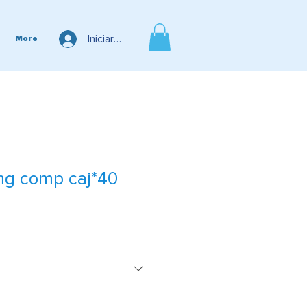
Iniciar sesión
More
mg comp caj*40
cio
rta