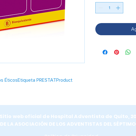
Ag
tos ÉticosEtiqueta PRESTATProduct
subunidad auxiliar de los canales de Ca
Sitio web oficial de Hospital Adventista de Quito, 2
 SNC, desplazando potencialmente a
E LA ASOCIACIÓN DE LOS ADVENTISTAS DEL SÉPTIMO