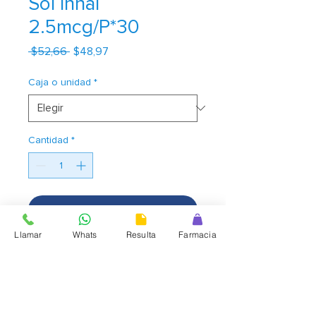
Sol Inhal
2.5mcg/P*30
Precio
Precio
 $52,66 
$48,97
de
oferta
Caja o unidad
*
Cantidad
*
Agregar al carrito
Llamar
Whats
Resulta
Farmacia
Spiriva Respimat ayuda a los
pacientes con enfermedad
pulmonar obstructiva crónica
(EPOC) o asma a respirar más