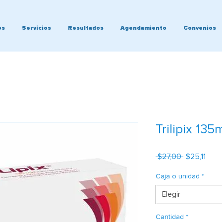
os
Servicios
Resultados
Agendamiento
Convenios
Trilipix 135
Precio
Prec
 $27,00 
$25,11
de
ofer
Caja o unidad
*
Elegir
Cantidad
*