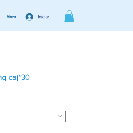
Iniciar sesión
More
mg caj*30
io
ta