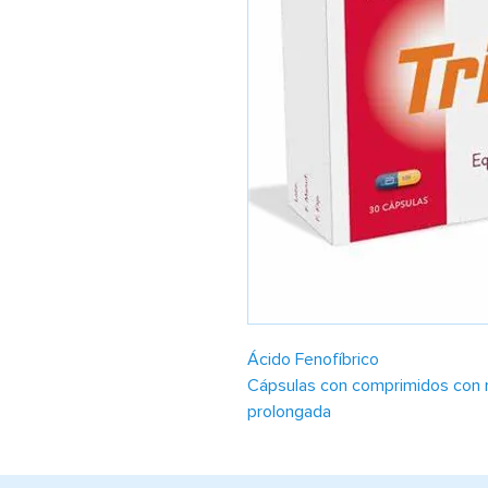
Ácido Fenofíbrico
Cápsulas con comprimidos con r
prolongada
Tratamiento de la hipertrigli
bajo.