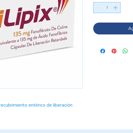
Ag
ecubrimiento entérico de liberación
ceridemia severa con o sin colesterol HDL