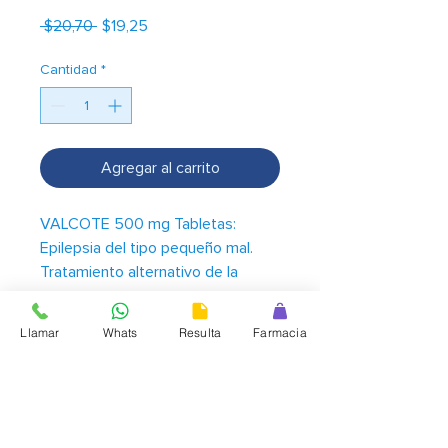
Precio
Precio
 $20,70 
$19,25
de
oferta
Cantidad
*
Agregar al carrito
VALCOTE 500 mg Tabletas:
Epilepsia del tipo pequeño mal.
Tratamiento alternativo de la
manía en la enfermedad bipolar,
profilaxis de la migraña como
Llamar
Whats
Resulta
Farmacia
alternativa en pacientes que no
hayan respondido al tratamiento
con Beta bloqueadores y calcio
antagonistas, deben hacer
controles periódicos de función