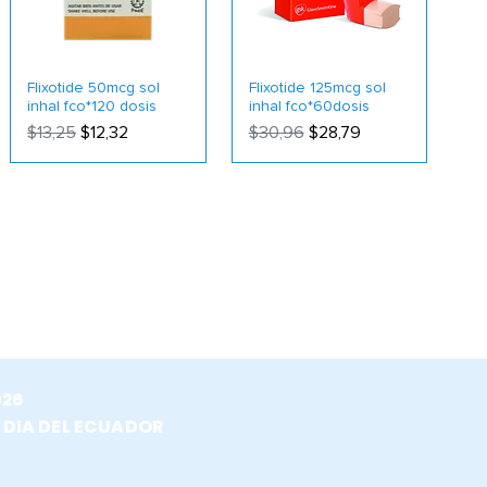
Flixotide 50mcg sol
Flixotide 125mcg sol
inhal fco*120 dosis
inhal fco*60dosis
Precio
Precio de oferta
Precio
Precio de oferta
$13,25
$12,32
$30,96
$28,79
026
 DIA DEL ECUADOR