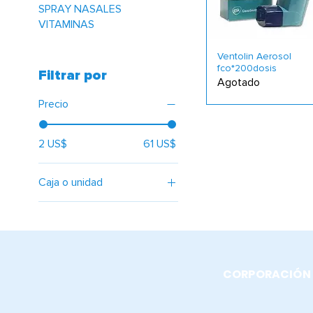
SPRAY NASALES
VITAMINAS
Ventolin Aerosol
fco*200dosis
Filtrar por
Agotado
Precio
2 US$
61 US$
Caja o unidad
Caja
Unidad
CORPORACIÓN D