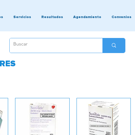
os
Servicios
Resultados
Agendamiento
Convenios
RES