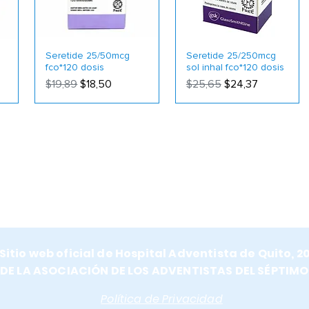
Seretide 25/50mcg
Seretide 25/250mcg
fco*120 dosis
sol inhal fco*120 dosis
Precio
Precio de oferta
Precio
Precio de oferta
$19,89
$18,50
$25,65
$24,37
Sitio web oficial de Hospital Adventista de Quito, 2
E LA ASOCIACIÓN DE LOS ADVENTISTAS DEL SÉPTIMO
Política de Privacidad